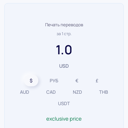
Печать переводов
за 1 стр.
1.0
USD
$
РУБ
€
£
AUD
CAD
NZD
THB
USDT
exclusive price