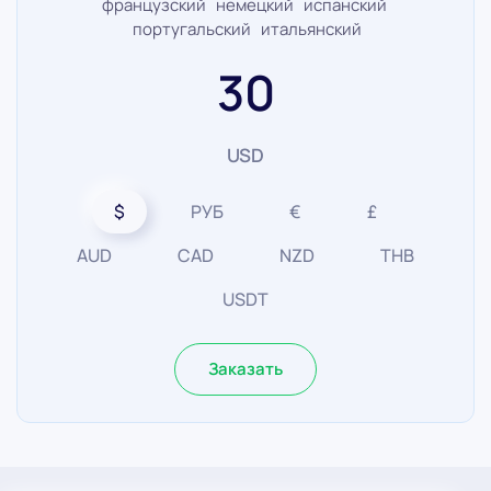
французский немецкий испанский
португальский итальянский
30
USD
$
РУБ
€
£
AUD
CAD
NZD
THB
USDT
Заказать