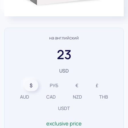
на английский
23
USD
$
РУБ
€
£
AUD
CAD
NZD
THB
USDT
exclusive price