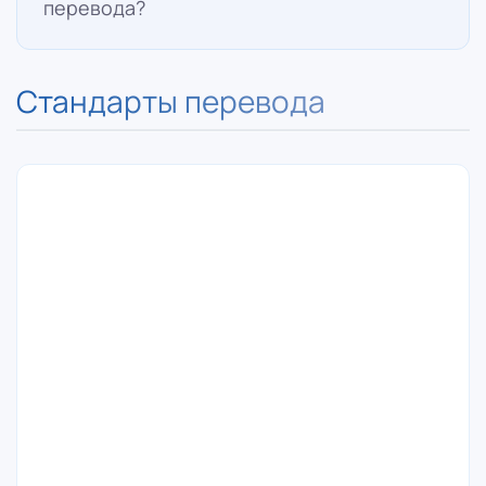
перевода?
Стандарты перевода
Стандарты расчета страниц были
разработаны для того, чтобы учесть
особенности каждого языка. Например,
китайский и японский языки используют
иероглифы, каждый из которых несет
значительное количество информации.
Это означает, что на одной странице
может быть меньше символов, но они
содержат больше смысла. Для китайского
или японского языка стандартная