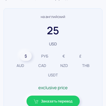
на английский
25
USD
$
РУБ
€
£
AUD
CAD
NZD
THB
USDT
exclusive price
Заказать перевод